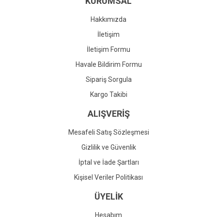
KURUMSAL
Ürün fiyatı diğer sitelerden daha pahalı.
Bu ürüne benzer farklı alternatifler olmalı.
Hakkımızda
İletişim
İletişim Formu
Havale Bildirim Formu
Gönder
Sipariş Sorgula
Kargo Takibi
ALIŞVERİŞ
Mesafeli Satış Sözleşmesi
Gizlilik ve Güvenlik
İptal ve İade Şartları
Kişisel Veriler Politikası
ÜYELİK
Hesabım