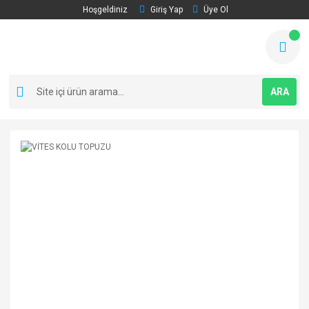
Hoşgeldiniz
Giriş Yap
Üye Ol
ARA