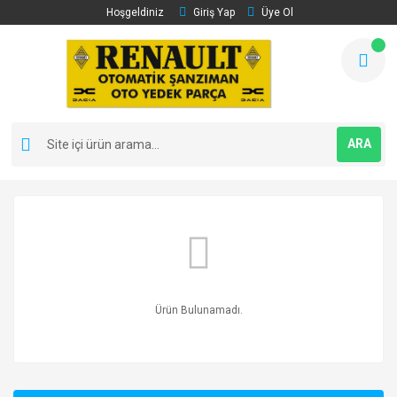
Hoşgeldiniz
Giriş Yap
Üye Ol
ARA
Ürün Bulunamadı.