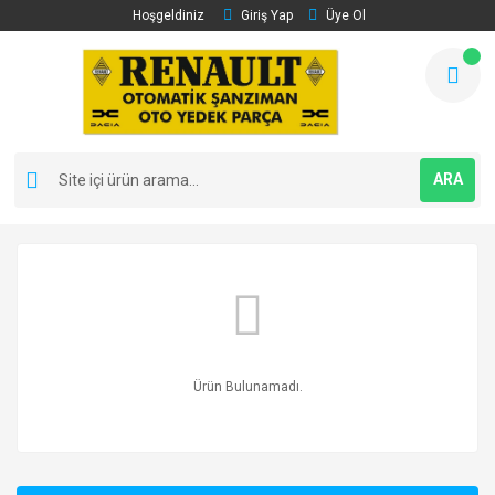
Hoşgeldiniz
Giriş Yap
Üye Ol
ARA
Ürün Bulunamadı.