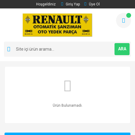
Hoşgeldiniz
Giriş Yap
Üye Ol
ARA
Ürün Bulunamadı.