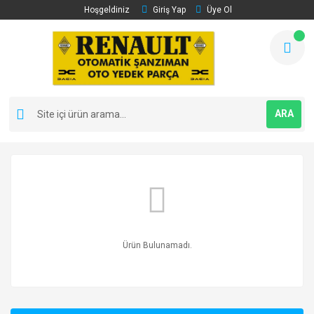
Hoşgeldiniz
Giriş Yap
Üye Ol
ARA
Ürün Bulunamadı.