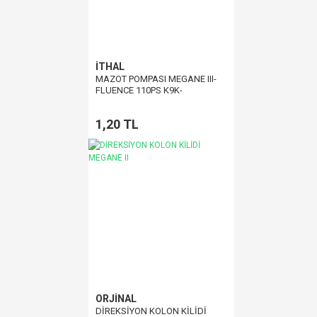
İTHAL
MAZOT POMPASI MEGANE III-
FLUENCE 110PS K9K-
8200704210-
1,20 TL
ORJİNAL
DİREKSİYON KOLON KİLİDİ