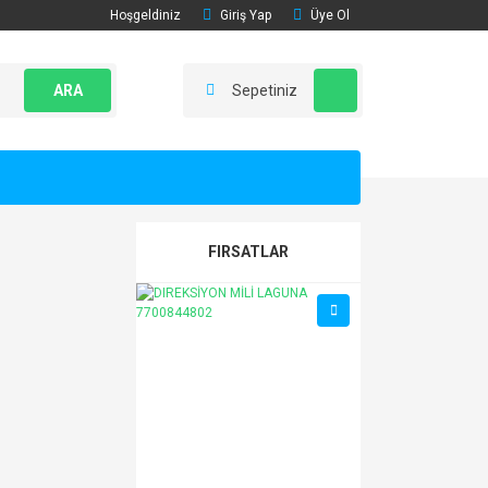
Hoşgeldiniz
Giriş Yap
Üye Ol
ARA
Sepetiniz
FIRSATLAR