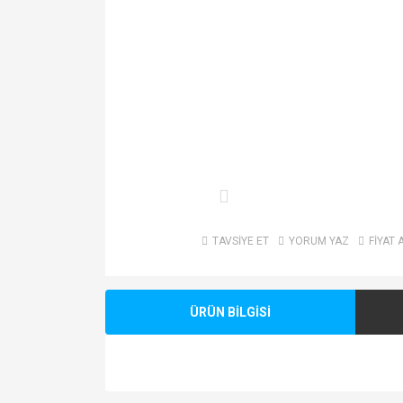
TAVSİYE ET
YORUM YAZ
FİYAT 
ÜRÜN BİLGİSİ
Bu ürünün fiyat bilgisi, resim, ürün açıklamalarında v