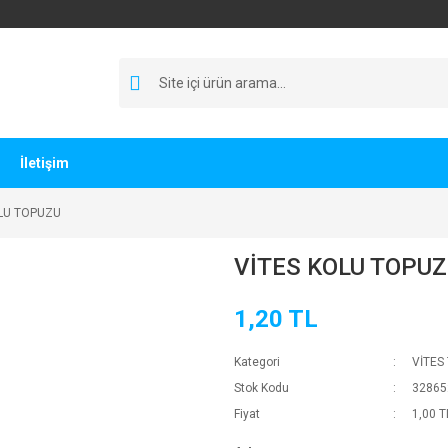
İletişim
OLU TOPUZU
VİTES KOLU TOPU
1,20 TL
Kategori
VİTES
Stok Kodu
32865
Fiyat
1,00 T