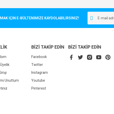
Bu ürüne ilk yorumu siz yapın!
r.
K İÇİN E-BÜLTENİMİZE KAYDOLABİLİRSİNİZ!
Yorum Yaz
LİK
BİZİ TAKİP EDİN
BİZİ TAKİP EDİN
abım
Facebook
Üyelik
Twitter
irişi
Instagram
Gönder
emi Unuttum
Youtube
tiniz
Pinterest