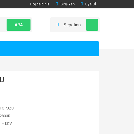
Hoşgeldiniz
Giriş Yap
Üye Ol
ARA
Sepetiniz
ZU
 TOPUZU
2833R
L + KDV