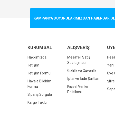
Görüş ve önerileriniz için teşekkür ederiz.
Ürün resmi kalitesiz, bozuk veya görüntülenemiyo
KAMPANYA DUYURULARIMIZDAN HABERDAR OLMA
Ürün açıklamasında eksik bilgiler bulunuyor.
Ürün bilgilerinde hatalar bulunuyor.
Ürün fiyatı diğer sitelerden daha pahalı.
Bu ürüne benzer farklı alternatifler olmalı.
KURUMSAL
ALIŞVERİŞ
ÜYE
Hakkımızda
Mesafeli Satış
Hes
Sözleşmesi
İletişim
Yeni 
Gizlilik ve Güvenlik
İletişim Formu
Üye G
İptal ve İade Şartları
Havale Bildirim
Şifr
Formu
Kişisel Veriler
Sepe
Politikası
Sipariş Sorgula
Kargo Takibi