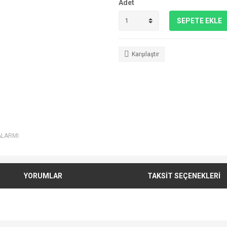
Adet
SEPETE EKLE
Karşılaştır
ALARMI
YORUMLAR
TAKSİT SEÇENEKLERİ
e diğer konularda yetersiz gördüğünüz noktaları öneri formunu kullanarak tarafımı