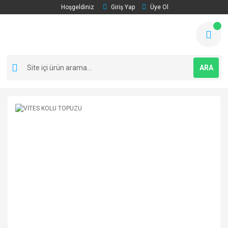
Hoşgeldiniz
Giriş Yap
Üye Ol
ARA