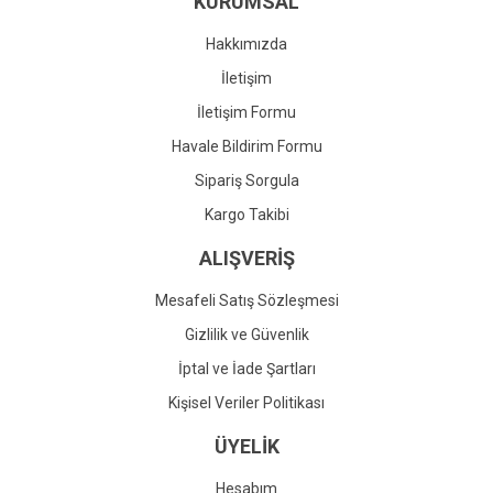
KURUMSAL
Ürün fiyatı diğer sitelerden daha pahalı.
Bu ürüne benzer farklı alternatifler olmalı.
Hakkımızda
İletişim
İletişim Formu
Havale Bildirim Formu
Gönder
Sipariş Sorgula
Kargo Takibi
ALIŞVERİŞ
Mesafeli Satış Sözleşmesi
Gizlilik ve Güvenlik
İptal ve İade Şartları
Kişisel Veriler Politikası
ÜYELİK
Hesabım