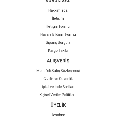
KURUMSAL
Ürün fiyatı diğer sitelerden daha pahalı.
Bu ürüne benzer farklı alternatifler olmalı.
Hakkımızda
İletişim
İletişim Formu
Havale Bildirim Formu
Gönder
Sipariş Sorgula
Kargo Takibi
ALIŞVERİŞ
Mesafeli Satış Sözleşmesi
Gizlilik ve Güvenlik
İptal ve İade Şartları
Kişisel Veriler Politikası
ÜYELİK
Hesabım