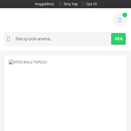
Hoşgeldiniz
Giriş Yap
Üye Ol
ARA