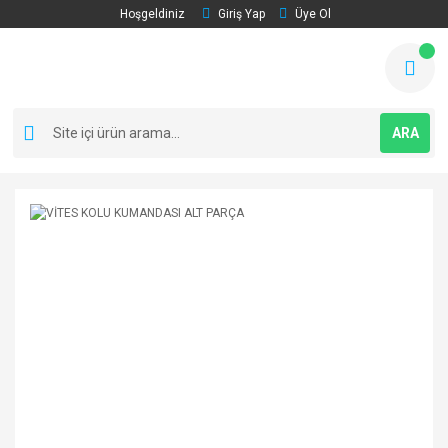
Hoşgeldiniz
Giriş Yap
Üye Ol
ARA