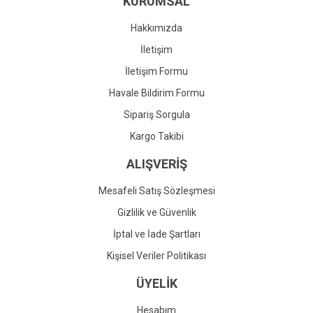
KURUMSAL
Ürün fiyatı diğer sitelerden daha pahalı.
Bu ürüne benzer farklı alternatifler olmalı.
Hakkımızda
İletişim
İletişim Formu
Havale Bildirim Formu
Gönder
Sipariş Sorgula
Kargo Takibi
ALIŞVERİŞ
Mesafeli Satış Sözleşmesi
Gizlilik ve Güvenlik
İptal ve İade Şartları
Kişisel Veriler Politikası
ÜYELİK
Hesabım