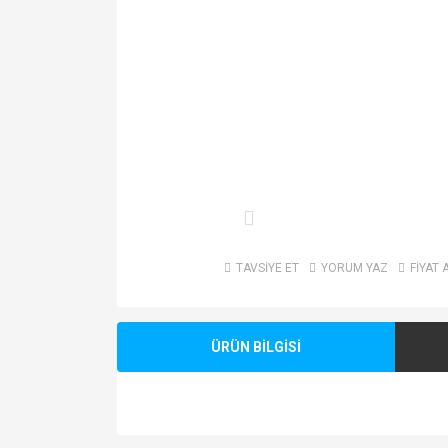
TAVSİYE ET
YORUM YAZ
FİYAT 
ÜRÜN BİLGİSİ
Bu ürünün fiyat bilgisi, resim, ürün açıklamalarında v