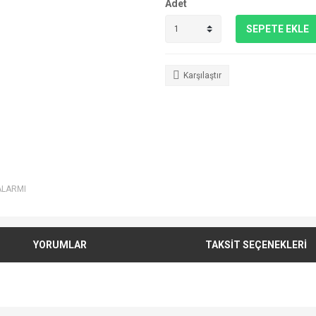
Adet
SEPETE EKLE
Karşılaştır
ALARMI
YORUMLAR
TAKSİT SEÇENEKLERİ
e diğer konularda yetersiz gördüğünüz noktaları öneri formunu kullanarak tarafımı