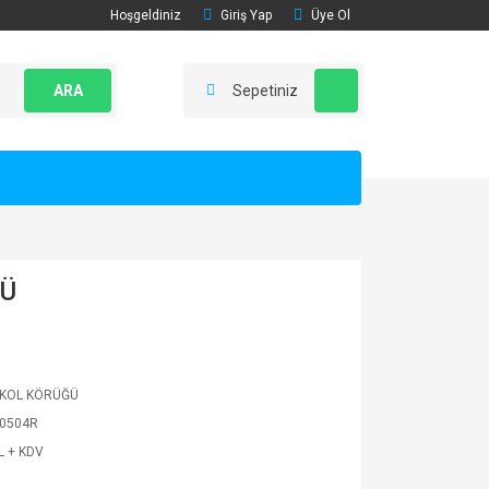
Hoşgeldiniz
Giriş Yap
Üye Ol
ARA
Sepetiniz
ĞÜ
 KOL KÖRÜĞÜ
0504R
L + KDV