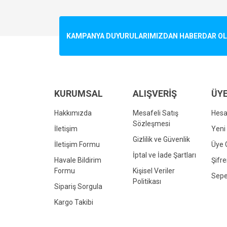
Görüş ve önerileriniz için teşekkür ederiz.
Ürün resmi kalitesiz, bozuk veya görüntülenemiyo
KAMPANYA DUYURULARIMIZDAN HABERDAR OLMA
Ürün açıklamasında eksik bilgiler bulunuyor.
Ürün bilgilerinde hatalar bulunuyor.
Ürün fiyatı diğer sitelerden daha pahalı.
Bu ürüne benzer farklı alternatifler olmalı.
KURUMSAL
ALIŞVERİŞ
ÜYE
Hakkımızda
Mesafeli Satış
Hes
Sözleşmesi
İletişim
Yeni 
Gizlilik ve Güvenlik
İletişim Formu
Üye G
İptal ve İade Şartları
Havale Bildirim
Şifr
Formu
Kişisel Veriler
Sepe
Politikası
Sipariş Sorgula
Kargo Takibi