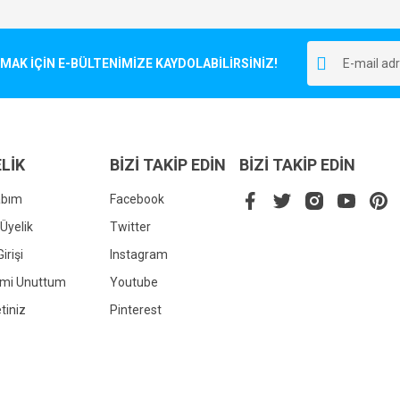
Bu ürüne ilk yorumu siz yapın!
r.
K İÇİN E-BÜLTENİMİZE KAYDOLABİLİRSİNİZ!
Yorum Yaz
LİK
BİZİ TAKİP EDİN
BİZİ TAKİP EDİN
abım
Facebook
Üyelik
Twitter
irişi
Instagram
Gönder
emi Unuttum
Youtube
tiniz
Pinterest