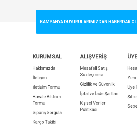
Görüş ve önerileriniz için teşekkür ederiz.
Ürün resmi kalitesiz, bozuk veya görüntülenemiyo
KAMPANYA DUYURULARIMIZDAN HABERDAR OLMA
Ürün açıklamasında eksik bilgiler bulunuyor.
Ürün bilgilerinde hatalar bulunuyor.
Ürün fiyatı diğer sitelerden daha pahalı.
Bu ürüne benzer farklı alternatifler olmalı.
KURUMSAL
ALIŞVERİŞ
ÜYE
Hakkımızda
Mesafeli Satış
Hes
Sözleşmesi
İletişim
Yeni 
Gizlilik ve Güvenlik
İletişim Formu
Üye G
İptal ve İade Şartları
Havale Bildirim
Şifr
Formu
Kişisel Veriler
Sepe
Politikası
Sipariş Sorgula
Kargo Takibi