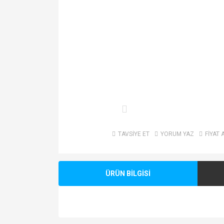
TAVSİYE ET
YORUM YAZ
FİYAT 
ÜRÜN BİLGİSİ
Bu ürünün fiyat bilgisi, resim, ürün açıklamalarında v