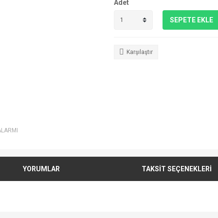
Adet
SEPETE EKLE
Karşılaştır
ALARMI
YORUMLAR
TAKSİT SEÇENEKLERİ
e diğer konularda yetersiz gördüğünüz noktaları öneri formunu kullanarak tarafımı