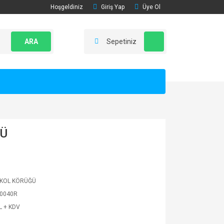
Hoşgeldiniz
Giriş Yap
Üye Ol
ARA
Sepetiniz
ĞÜ
 KOL KÖRÜĞÜ
0040R
L + KDV