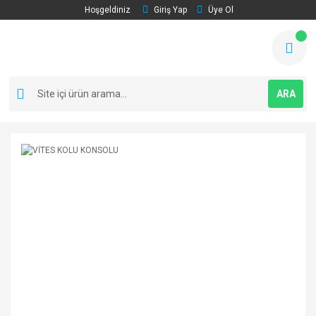
Hoşgeldiniz
Giriş Yap
Üye Ol
ARA