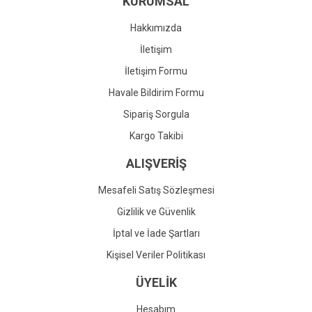
KURUMSAL
Ürün fiyatı diğer sitelerden daha pahalı.
Bu ürüne benzer farklı alternatifler olmalı.
Hakkımızda
İletişim
İletişim Formu
Havale Bildirim Formu
Gönder
Sipariş Sorgula
Kargo Takibi
ALIŞVERİŞ
Mesafeli Satış Sözleşmesi
Gizlilik ve Güvenlik
İptal ve İade Şartları
Kişisel Veriler Politikası
ÜYELİK
Hesabım