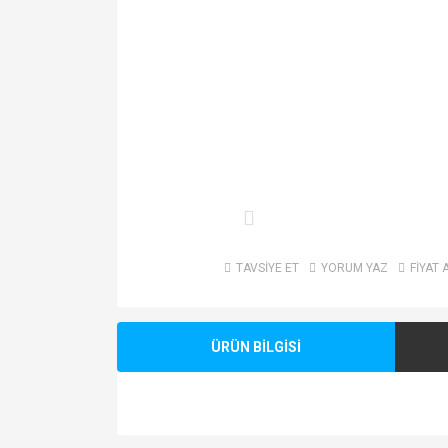
TAVSİYE ET
YORUM YAZ
FİYAT 
ÜRÜN BİLGİSİ
Bu ürünün fiyat bilgisi, resim, ürün açıklamalarında v