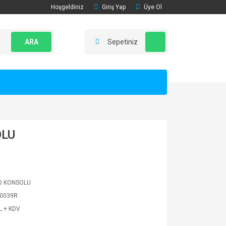
Hoşgeldiniz
Giriş Yap
Üye Ol
ARA
Sepetiniz
OLU
O KONSOLU
0039R
L + KDV