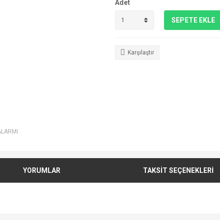
Adet
SEPETE EKLE
Karşılaştır
ALARMI
YORUMLAR
TAKSİT SEÇENEKLERİ
e diğer konularda yetersiz gördüğünüz noktaları öneri formunu kullanarak tarafımı