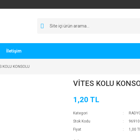
İletişim
ES KOLU KONSOLU
VİTES KOLU KONS
1,20 TL
Kategori
RADY
Stok Kodu
96910
Fiyat
1,00 T