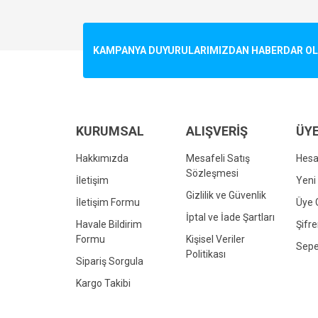
Görüş ve önerileriniz için teşekkür ederiz.
Ürün resmi kalitesiz, bozuk veya görüntülenemiyo
KAMPANYA DUYURULARIMIZDAN HABERDAR OLMA
Ürün açıklamasında eksik bilgiler bulunuyor.
Ürün bilgilerinde hatalar bulunuyor.
Ürün fiyatı diğer sitelerden daha pahalı.
Bu ürüne benzer farklı alternatifler olmalı.
KURUMSAL
ALIŞVERİŞ
ÜYE
Hakkımızda
Mesafeli Satış
Hes
Sözleşmesi
İletişim
Yeni 
Gizlilik ve Güvenlik
İletişim Formu
Üye G
İptal ve İade Şartları
Havale Bildirim
Şifr
Formu
Kişisel Veriler
Sepe
Politikası
Sipariş Sorgula
Kargo Takibi