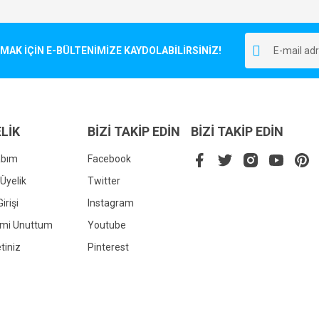
Bu ürüne ilk yorumu siz yapın!
r.
K İÇİN E-BÜLTENİMİZE KAYDOLABİLİRSİNİZ!
Yorum Yaz
LİK
BİZİ TAKİP EDİN
BİZİ TAKİP EDİN
abım
Facebook
Üyelik
Twitter
irişi
Instagram
Gönder
emi Unuttum
Youtube
tiniz
Pinterest