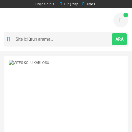
Hoşgeldiniz
Giriş Yap
Üye Ol
ARA