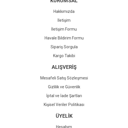
KURUMSAL
Ürün fiyatı diğer sitelerden daha pahalı.
Bu ürüne benzer farklı alternatifler olmalı.
Hakkımızda
İletişim
İletişim Formu
Havale Bildirim Formu
Gönder
Sipariş Sorgula
Kargo Takibi
ALIŞVERİŞ
Mesafeli Satış Sözleşmesi
Gizlilik ve Güvenlik
İptal ve İade Şartları
Kişisel Veriler Politikası
ÜYELİK
Hesabım