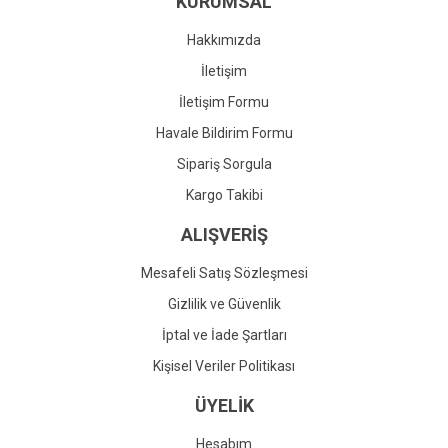
KURUMSAL
Ürün fiyatı diğer sitelerden daha pahalı.
Bu ürüne benzer farklı alternatifler olmalı.
Hakkımızda
İletişim
İletişim Formu
Havale Bildirim Formu
Gönder
Sipariş Sorgula
Kargo Takibi
ALIŞVERİŞ
Mesafeli Satış Sözleşmesi
Gizlilik ve Güvenlik
İptal ve İade Şartları
Kişisel Veriler Politikası
ÜYELİK
Hesabım