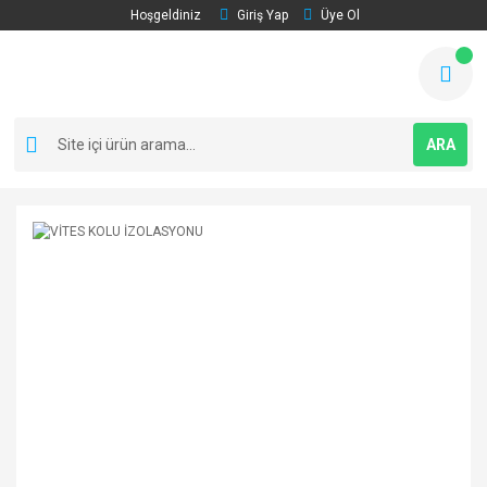
Hoşgeldiniz
Giriş Yap
Üye Ol
ARA