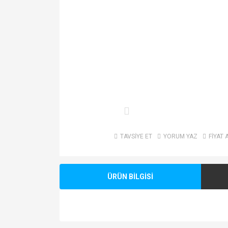
TAVSİYE ET
YORUM YAZ
FİYAT 
ÜRÜN BİLGİSİ
Bu ürünün fiyat bilgisi, resim, ürün açıklamalarında v