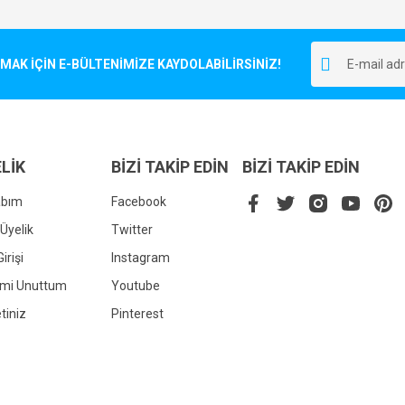
Bu ürüne ilk yorumu siz yapın!
r.
K İÇİN E-BÜLTENİMİZE KAYDOLABİLİRSİNİZ!
Yorum Yaz
LİK
BİZİ TAKİP EDİN
BİZİ TAKİP EDİN
abım
Facebook
Üyelik
Twitter
irişi
Instagram
Gönder
emi Unuttum
Youtube
tiniz
Pinterest