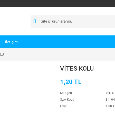
İletişim
OLU
VİTES KOLU
1,20 TL
Kategori
VİTES
Stok Kodu
34104
Fiyat
1,00 T