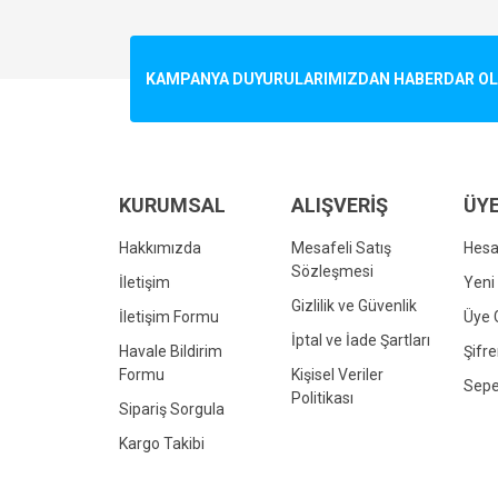
Görüş ve önerileriniz için teşekkür ederiz.
Ürün resmi kalitesiz, bozuk veya görüntülenemiyo
KAMPANYA DUYURULARIMIZDAN HABERDAR OLMA
Ürün açıklamasında eksik bilgiler bulunuyor.
Ürün bilgilerinde hatalar bulunuyor.
Ürün fiyatı diğer sitelerden daha pahalı.
Bu ürüne benzer farklı alternatifler olmalı.
KURUMSAL
ALIŞVERİŞ
ÜYE
Hakkımızda
Mesafeli Satış
Hes
Sözleşmesi
İletişim
Yeni 
Gizlilik ve Güvenlik
İletişim Formu
Üye G
İptal ve İade Şartları
Havale Bildirim
Şifr
Formu
Kişisel Veriler
Sepe
Politikası
Sipariş Sorgula
Kargo Takibi