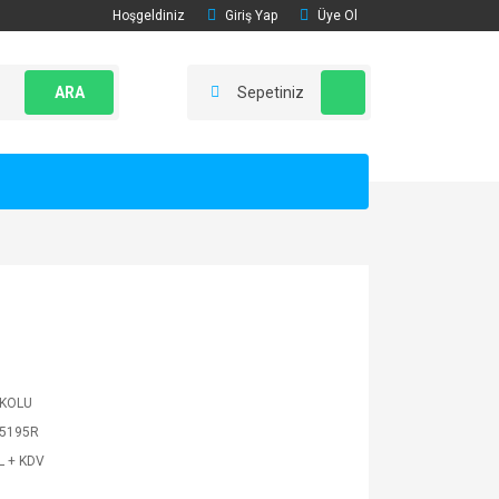
Hoşgeldiniz
Giriş Yap
Üye Ol
ARA
Sepetiniz
 KOLU
5195R
L + KDV