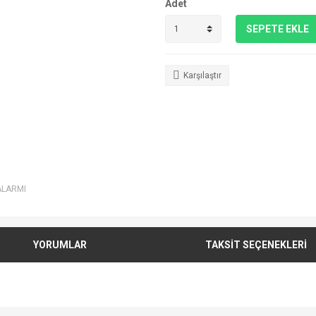
Adet
SEPETE EKLE
Karşılaştır
ALARMI
YORUMLAR
TAKSİT SEÇENEKLERİ
e diğer konularda yetersiz gördüğünüz noktaları öneri formunu kullanarak tarafımı