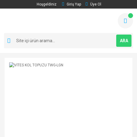
Hoşgeldiniz
Giriş Yap
Üye Ol
ARA