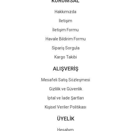
KURUMSAL
Ürün fiyatı diğer sitelerden daha pahalı.
Bu ürüne benzer farklı alternatifler olmalı.
Hakkımızda
İletişim
İletişim Formu
Havale Bildirim Formu
Gönder
Sipariş Sorgula
Kargo Takibi
ALIŞVERİŞ
Mesafeli Satış Sözleşmesi
Gizlilik ve Güvenlik
İptal ve İade Şartları
Kişisel Veriler Politikası
ÜYELİK
Hesabım