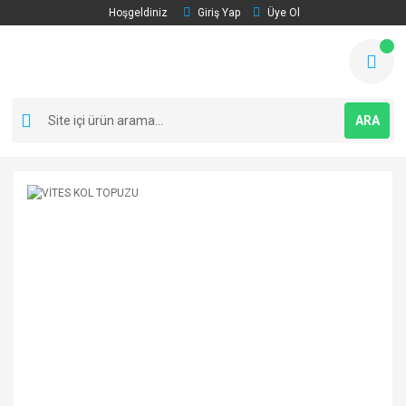
Hoşgeldiniz
Giriş Yap
Üye Ol
ARA