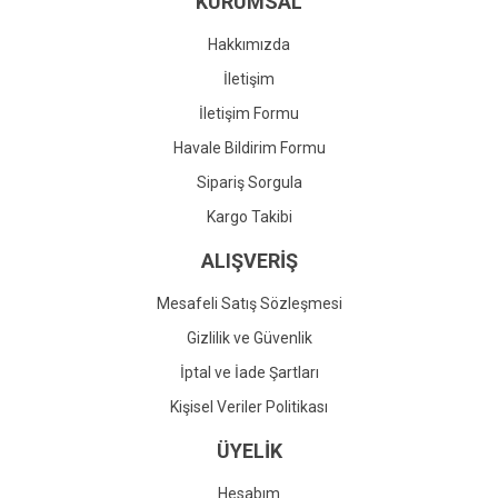
KURUMSAL
Ürün fiyatı diğer sitelerden daha pahalı.
Bu ürüne benzer farklı alternatifler olmalı.
Hakkımızda
İletişim
İletişim Formu
Havale Bildirim Formu
Gönder
Sipariş Sorgula
Kargo Takibi
ALIŞVERİŞ
Mesafeli Satış Sözleşmesi
Gizlilik ve Güvenlik
İptal ve İade Şartları
Kişisel Veriler Politikası
ÜYELİK
Hesabım