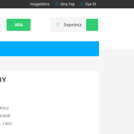
Hoşgeldiniz
Giriş Yap
Üye Ol
ARA
Sepetiniz
0Y
 KOLU
5283R
L + KDV