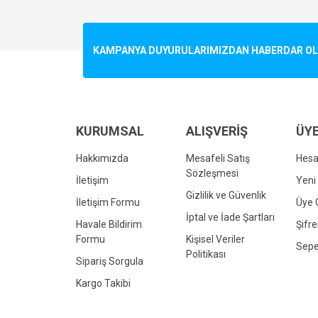
Görüş ve önerileriniz için teşekkür ederiz.
Ürün resmi kalitesiz, bozuk veya görüntülenemiyo
KAMPANYA DUYURULARIMIZDAN HABERDAR OLMA
Ürün açıklamasında eksik bilgiler bulunuyor.
Ürün bilgilerinde hatalar bulunuyor.
Ürün fiyatı diğer sitelerden daha pahalı.
Bu ürüne benzer farklı alternatifler olmalı.
KURUMSAL
ALIŞVERİŞ
ÜYE
Hakkımızda
Mesafeli Satış
Hes
Sözleşmesi
İletişim
Yeni 
Gizlilik ve Güvenlik
İletişim Formu
Üye G
İptal ve İade Şartları
Havale Bildirim
Şifr
Formu
Kişisel Veriler
Sepe
Politikası
Sipariş Sorgula
Kargo Takibi