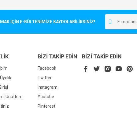
Bu ürüne ilk yorumu siz yapın!
r.
K İÇİN E-BÜLTENİMİZE KAYDOLABİLİRSİNİZ!
Yorum Yaz
LİK
BİZİ TAKİP EDİN
BİZİ TAKİP EDİN
abım
Facebook
Üyelik
Twitter
irişi
Instagram
Gönder
emi Unuttum
Youtube
tiniz
Pinterest