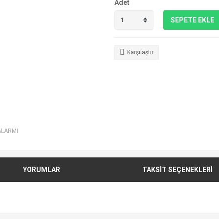
Adet
SEPETE EKLE
Karşılaştır
ALARMI
YORUMLAR
TAKSİT SEÇENEKLERİ
e diğer konularda yetersiz gördüğünüz noktaları öneri formunu kullanarak tarafımı