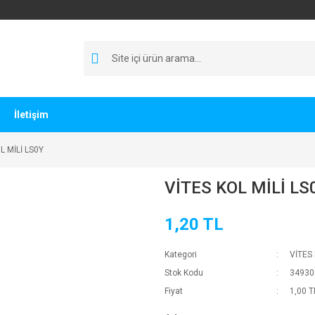
İletişim
L MİLİ LS0Y
VİTES KOL MİLİ LS
1,20 TL
Kategori
VİTES
Stok Kodu
34930
Fiyat
1,00 T