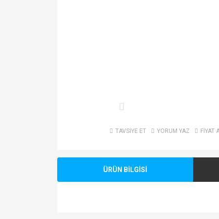
TAVSİYE ET
YORUM YAZ
FİYAT 
ÜRÜN BİLGİSİ
Bu ürünün fiyat bilgisi, resim, ürün açıklamalarında v