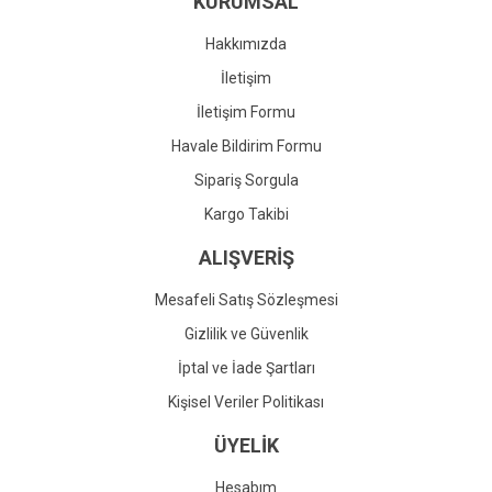
KURUMSAL
Ürün fiyatı diğer sitelerden daha pahalı.
Bu ürüne benzer farklı alternatifler olmalı.
Hakkımızda
İletişim
İletişim Formu
Havale Bildirim Formu
Gönder
Sipariş Sorgula
Kargo Takibi
ALIŞVERİŞ
Mesafeli Satış Sözleşmesi
Gizlilik ve Güvenlik
İptal ve İade Şartları
Kişisel Veriler Politikası
ÜYELİK
Hesabım