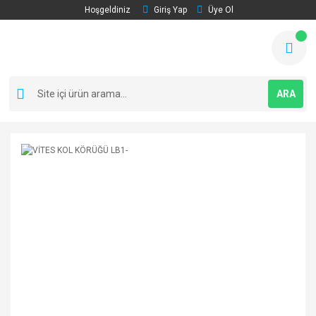
Hoşgeldiniz
Giriş Yap
Üye Ol
ARA