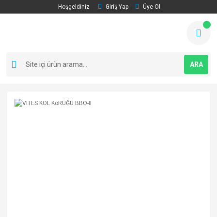
Hoşgeldiniz
Giriş Yap
Üye Ol
ARA