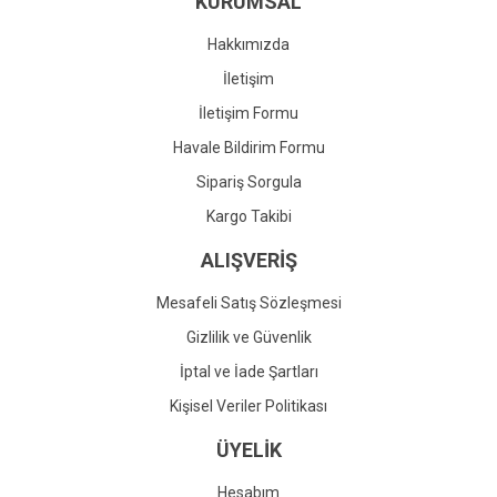
KURUMSAL
Ürün fiyatı diğer sitelerden daha pahalı.
Bu ürüne benzer farklı alternatifler olmalı.
Hakkımızda
İletişim
İletişim Formu
Havale Bildirim Formu
Gönder
Sipariş Sorgula
Kargo Takibi
ALIŞVERİŞ
Mesafeli Satış Sözleşmesi
Gizlilik ve Güvenlik
İptal ve İade Şartları
Kişisel Veriler Politikası
ÜYELİK
Hesabım