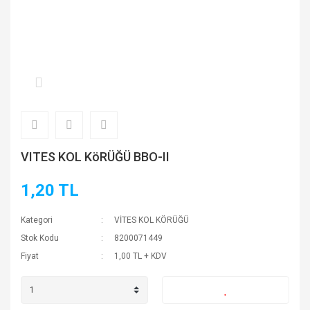
VITES KOL KöRÜĞÜ BBO-II
1,20 TL
Kategori
VİTES KOL KÖRÜĞÜ
Stok Kodu
8200071449
Fiyat
1,00 TL + KDV