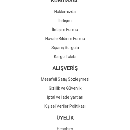
KURUMSAL
Ürün fiyatı diğer sitelerden daha pahalı.
Bu ürüne benzer farklı alternatifler olmalı.
Hakkımızda
İletişim
İletişim Formu
Havale Bildirim Formu
Gönder
Sipariş Sorgula
Kargo Takibi
ALIŞVERİŞ
Mesafeli Satış Sözleşmesi
Gizlilik ve Güvenlik
İptal ve İade Şartları
Kişisel Veriler Politikası
ÜYELİK
Hesabım