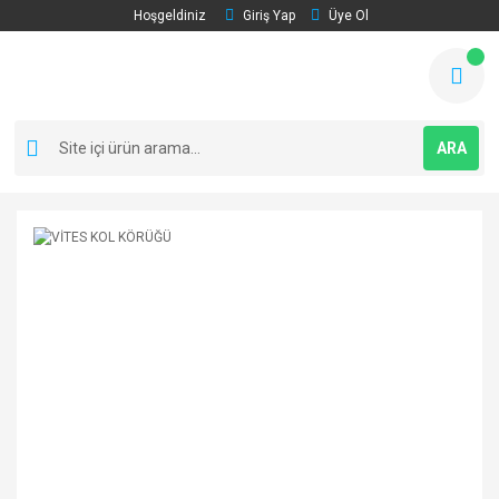
Hoşgeldiniz
Giriş Yap
Üye Ol
ARA