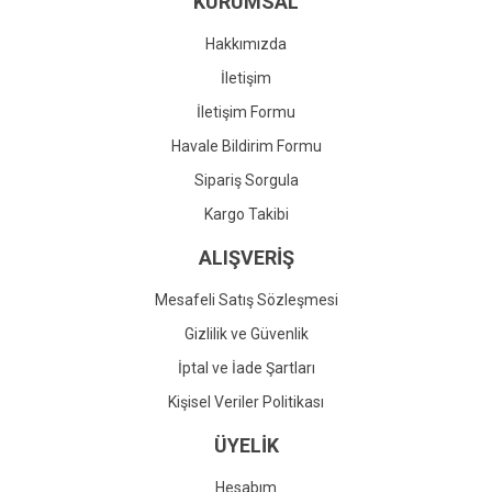
KURUMSAL
Ürün fiyatı diğer sitelerden daha pahalı.
Bu ürüne benzer farklı alternatifler olmalı.
Hakkımızda
İletişim
İletişim Formu
Havale Bildirim Formu
Gönder
Sipariş Sorgula
Kargo Takibi
ALIŞVERİŞ
Mesafeli Satış Sözleşmesi
Gizlilik ve Güvenlik
İptal ve İade Şartları
Kişisel Veriler Politikası
ÜYELİK
Hesabım