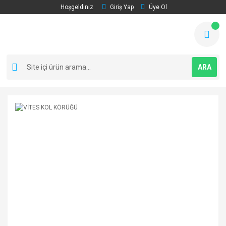
Hoşgeldiniz
Giriş Yap
Üye Ol
ARA