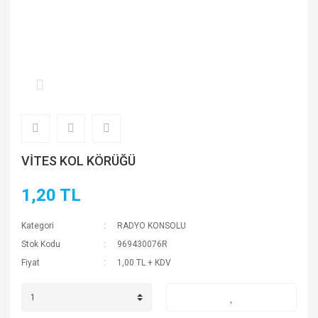
VİTES KOL KÖRÜĞÜ
1,20 TL
Kategori
RADYO KONSOLU
Stok Kodu
969430076R
Fiyat
1,00 TL + KDV