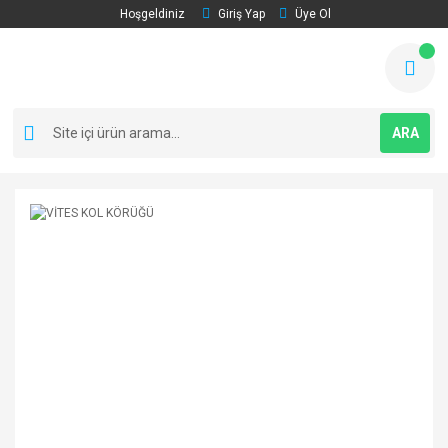
Hoşgeldiniz
Giriş Yap
Üye Ol
ARA