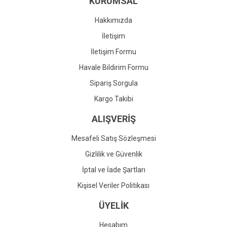
KURUMSAL
Ürün fiyatı diğer sitelerden daha pahalı.
Bu ürüne benzer farklı alternatifler olmalı.
Hakkımızda
İletişim
İletişim Formu
Havale Bildirim Formu
Gönder
Sipariş Sorgula
Kargo Takibi
ALIŞVERİŞ
Mesafeli Satış Sözleşmesi
Gizlilik ve Güvenlik
İptal ve İade Şartları
Kişisel Veriler Politikası
ÜYELİK
Hesabım