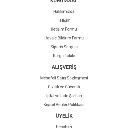
KURUMSAL
Ürün fiyatı diğer sitelerden daha pahalı.
Bu ürüne benzer farklı alternatifler olmalı.
Hakkımızda
İletişim
İletişim Formu
Havale Bildirim Formu
Gönder
Sipariş Sorgula
Kargo Takibi
ALIŞVERİŞ
Mesafeli Satış Sözleşmesi
Gizlilik ve Güvenlik
İptal ve İade Şartları
Kişisel Veriler Politikası
ÜYELİK
Hesabım