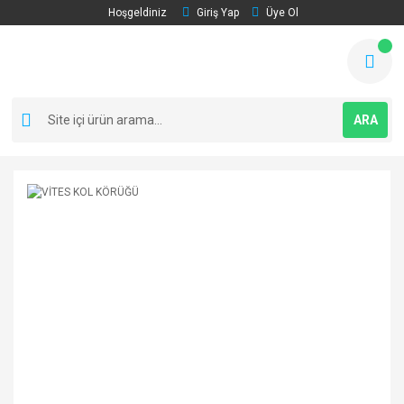
Hoşgeldiniz
Giriş Yap
Üye Ol
ARA