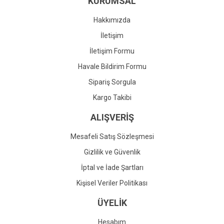
KURUMSAL
Ürün fiyatı diğer sitelerden daha pahalı.
Bu ürüne benzer farklı alternatifler olmalı.
Hakkımızda
İletişim
İletişim Formu
Havale Bildirim Formu
Gönder
Sipariş Sorgula
Kargo Takibi
ALIŞVERİŞ
Mesafeli Satış Sözleşmesi
Gizlilik ve Güvenlik
İptal ve İade Şartları
Kişisel Veriler Politikası
ÜYELİK
Hesabım