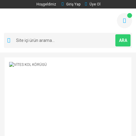
Hoşgeldiniz
Giriş Yap
Üye Ol
ARA