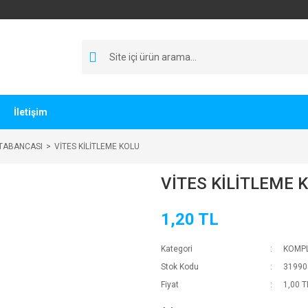
İletişim
 TABANCASI
VİTES KİLİTLEME KOLU
VİTES KİLİTLEME 
1,20 TL
Kategori
KOMPL
Stok Kodu
31990
Fiyat
1,00 T