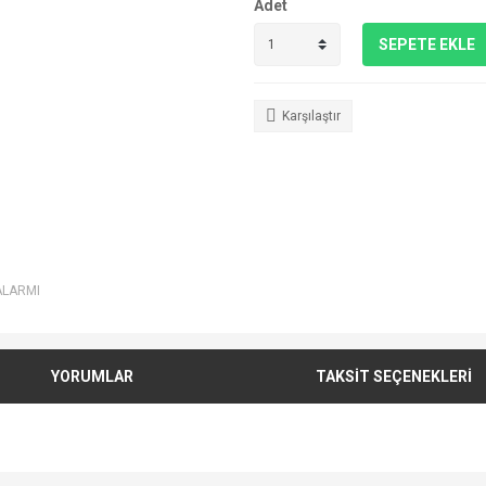
Adet
SEPETE EKLE
Karşılaştır
ALARMI
YORUMLAR
TAKSİT SEÇENEKLERİ
e diğer konularda yetersiz gördüğünüz noktaları öneri formunu kullanarak tarafımı