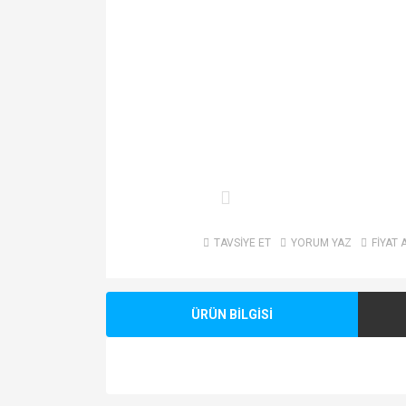
TAVSİYE ET
YORUM YAZ
FİYAT 
ÜRÜN BİLGİSİ
Bu ürünün fiyat bilgisi, resim, ürün açıklamalarında v