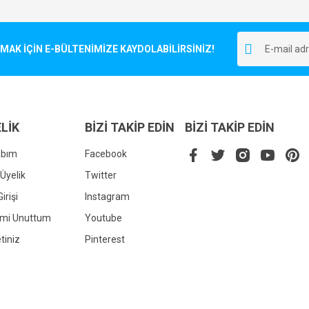
Bu ürüne ilk yorumu siz yapın!
r.
K İÇİN E-BÜLTENİMİZE KAYDOLABİLİRSİNİZ!
Yorum Yaz
LİK
BİZİ TAKİP EDİN
BİZİ TAKİP EDİN
abım
Facebook
Üyelik
Twitter
irişi
Instagram
Gönder
emi Unuttum
Youtube
tiniz
Pinterest