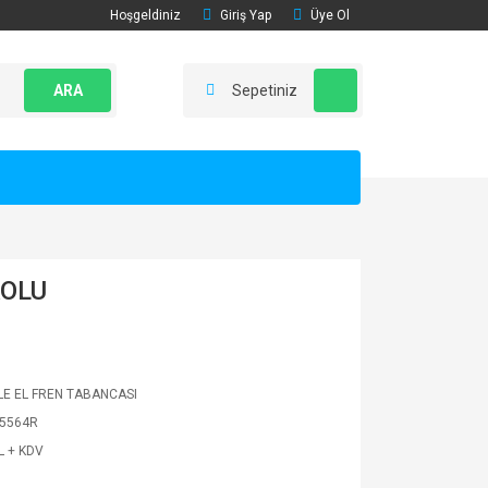
Hoşgeldiniz
Giriş Yap
Üye Ol
ARA
Sepetiniz
KOLU
E EL FREN TABANCASI
5564R
L + KDV