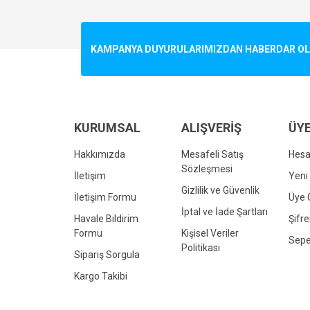
Görüş ve önerileriniz için teşekkür ederiz.
Ürün resmi kalitesiz, bozuk veya görüntülenemiyo
KAMPANYA DUYURULARIMIZDAN HABERDAR OLMA
Ürün açıklamasında eksik bilgiler bulunuyor.
Ürün bilgilerinde hatalar bulunuyor.
Ürün fiyatı diğer sitelerden daha pahalı.
Bu ürüne benzer farklı alternatifler olmalı.
KURUMSAL
ALIŞVERİŞ
ÜYE
Hakkımızda
Mesafeli Satış
Hes
Sözleşmesi
İletişim
Yeni 
Gizlilik ve Güvenlik
İletişim Formu
Üye G
İptal ve İade Şartları
Havale Bildirim
Şifr
Formu
Kişisel Veriler
Sepe
Politikası
Sipariş Sorgula
Kargo Takibi