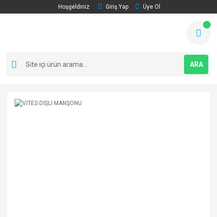
Hoşgeldiniz
Giriş Yap
Üye Ol
ARA