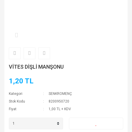
VİTES DİŞLİ MANŞONU
1,20 TL
Kategori
SENKROMENÇ
Stok Kodu
8200950720
Fiyat
1,00 TL + KDV