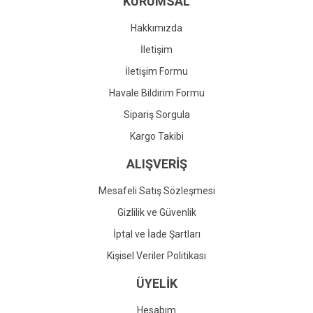
KURUMSAL
Ürün fiyatı diğer sitelerden daha pahalı.
Bu ürüne benzer farklı alternatifler olmalı.
Hakkımızda
İletişim
İletişim Formu
Havale Bildirim Formu
Gönder
Sipariş Sorgula
Kargo Takibi
ALIŞVERİŞ
Mesafeli Satış Sözleşmesi
Gizlilik ve Güvenlik
İptal ve İade Şartları
Kişisel Veriler Politikası
ÜYELİK
Hesabım