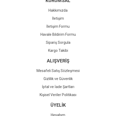
KURUMSAL
Ürün fiyatı diğer sitelerden daha pahalı.
Bu ürüne benzer farklı alternatifler olmalı.
Hakkımızda
İletişim
İletişim Formu
Havale Bildirim Formu
Gönder
Sipariş Sorgula
Kargo Takibi
ALIŞVERİŞ
Mesafeli Satış Sözleşmesi
Gizlilik ve Güvenlik
İptal ve İade Şartları
Kişisel Veriler Politikası
ÜYELİK
Hesabım