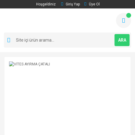
Hoşgeldiniz
Giriş Yap
Üye Ol
ARA