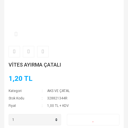
VİTES AYIRMA ÇATALI
1,20 TL
Kategori
AKS VE ÇATAL
Stok Kodu
328821344R
Fiyat
1,00 TL + KDV