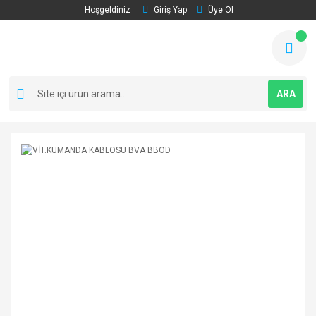
Hoşgeldiniz
Giriş Yap
Üye Ol
ARA