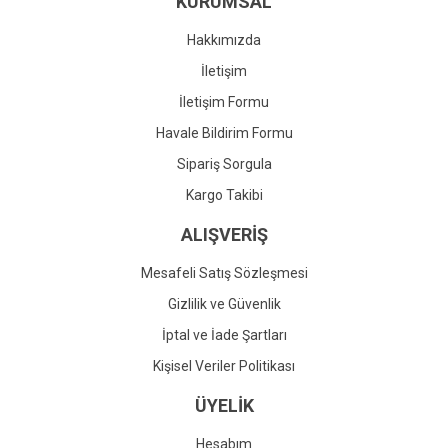
KURUMSAL
Ürün fiyatı diğer sitelerden daha pahalı.
Bu ürüne benzer farklı alternatifler olmalı.
Hakkımızda
İletişim
İletişim Formu
Havale Bildirim Formu
Gönder
Sipariş Sorgula
Kargo Takibi
ALIŞVERİŞ
Mesafeli Satış Sözleşmesi
Gizlilik ve Güvenlik
İptal ve İade Şartları
Kişisel Veriler Politikası
ÜYELİK
Hesabım