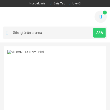
Hoşgeldiniz
Giriş Yap
Üye Ol
ARA