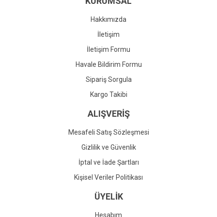
KURUMSAL
Ürün fiyatı diğer sitelerden daha pahalı.
Bu ürüne benzer farklı alternatifler olmalı.
Hakkımızda
İletişim
İletişim Formu
Havale Bildirim Formu
Gönder
Sipariş Sorgula
Kargo Takibi
ALIŞVERİŞ
Mesafeli Satış Sözleşmesi
Gizlilik ve Güvenlik
İptal ve İade Şartları
Kişisel Veriler Politikası
ÜYELİK
Hesabım