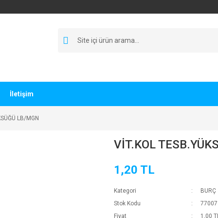
İletişim
ÜKSÜĞÜ LB/MGN
VİT.KOL TESB.YÜK
1,20 TL
Kategori
BURÇ
Stok Kodu
77007
Fiyat
1,00 T