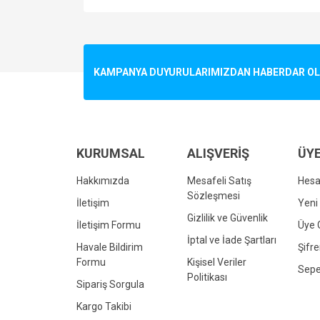
Bu ürünün fiyat bilgisi, resim, ürün açıklamalarında v
Görüş ve önerileriniz için teşekkür ederiz.
Ürün resmi kalitesiz, bozuk veya görüntülenemiyo
KAMPANYA DUYURULARIMIZDAN HABERDAR OLMA
Ürün açıklamasında eksik bilgiler bulunuyor.
Ürün bilgilerinde hatalar bulunuyor.
Ürün fiyatı diğer sitelerden daha pahalı.
Bu ürüne benzer farklı alternatifler olmalı.
KURUMSAL
ALIŞVERİŞ
ÜYE
Hakkımızda
Mesafeli Satış
Hes
Sözleşmesi
İletişim
Yeni 
Gizlilik ve Güvenlik
İletişim Formu
Üye G
İptal ve İade Şartları
Havale Bildirim
Şifr
Formu
Kişisel Veriler
Sepe
Politikası
Sipariş Sorgula
Kargo Takibi