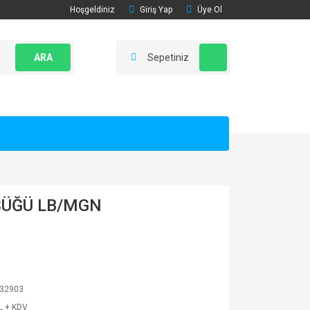
Hoşgeldiniz
Giriş Yap
Üye Ol
ARA
Sepetiniz
SÜĞÜ LB/MGN
32903
L + KDV