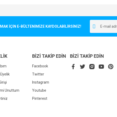
e diğer konularda yetersiz gördüğünüz noktaları öneri formunu kullanarak tarafımı
Bu ürüne ilk yorumu siz yapın!
r.
K İÇİN E-BÜLTENİMİZE KAYDOLABİLİRSİNİZ!
Yorum Yaz
LİK
BİZİ TAKİP EDİN
BİZİ TAKİP EDİN
abım
Facebook
Üyelik
Twitter
irişi
Instagram
Gönder
emi Unuttum
Youtube
tiniz
Pinterest