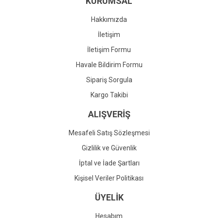
KURUMSAL
Ürün fiyatı diğer sitelerden daha pahalı.
Bu ürüne benzer farklı alternatifler olmalı.
Hakkımızda
İletişim
İletişim Formu
Havale Bildirim Formu
Gönder
Sipariş Sorgula
Kargo Takibi
ALIŞVERİŞ
Mesafeli Satış Sözleşmesi
Gizlilik ve Güvenlik
İptal ve İade Şartları
Kişisel Veriler Politikası
ÜYELİK
Hesabım