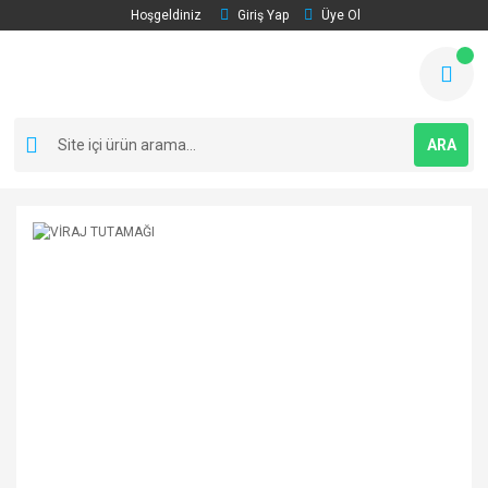
Hoşgeldiniz
Giriş Yap
Üye Ol
ARA