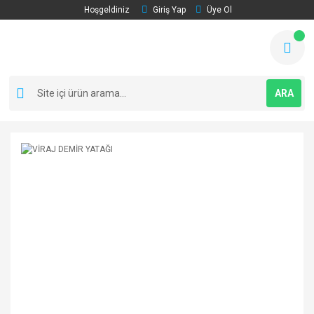
Hoşgeldiniz
Giriş Yap
Üye Ol
ARA