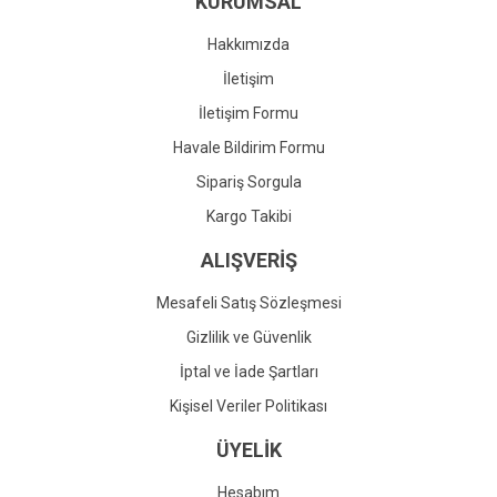
KURUMSAL
Ürün fiyatı diğer sitelerden daha pahalı.
Bu ürüne benzer farklı alternatifler olmalı.
Hakkımızda
İletişim
İletişim Formu
Havale Bildirim Formu
Gönder
Sipariş Sorgula
Kargo Takibi
ALIŞVERİŞ
Mesafeli Satış Sözleşmesi
Gizlilik ve Güvenlik
İptal ve İade Şartları
Kişisel Veriler Politikası
ÜYELİK
Hesabım