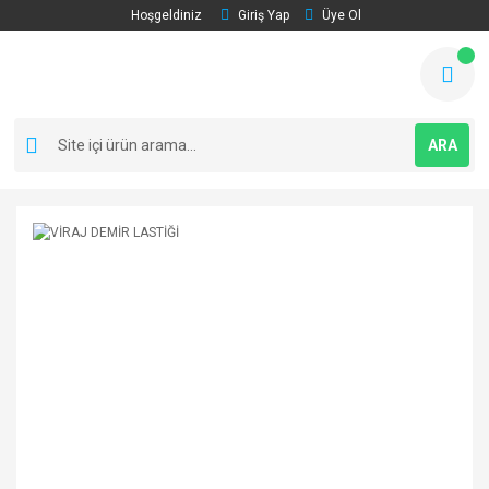
Hoşgeldiniz
Giriş Yap
Üye Ol
ARA