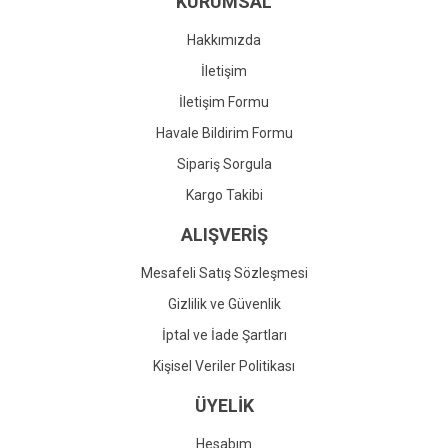
KURUMSAL
Ürün fiyatı diğer sitelerden daha pahalı.
Bu ürüne benzer farklı alternatifler olmalı.
Hakkımızda
İletişim
İletişim Formu
Havale Bildirim Formu
Gönder
Sipariş Sorgula
Kargo Takibi
ALIŞVERİŞ
Mesafeli Satış Sözleşmesi
Gizlilik ve Güvenlik
İptal ve İade Şartları
Kişisel Veriler Politikası
ÜYELİK
Hesabım