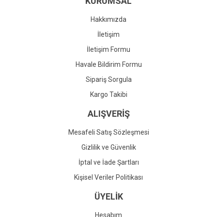
KURUMSAL
Ürün fiyatı diğer sitelerden daha pahalı.
Bu ürüne benzer farklı alternatifler olmalı.
Hakkımızda
İletişim
İletişim Formu
Havale Bildirim Formu
Gönder
Sipariş Sorgula
Kargo Takibi
ALIŞVERİŞ
Mesafeli Satış Sözleşmesi
Gizlilik ve Güvenlik
İptal ve İade Şartları
Kişisel Veriler Politikası
ÜYELİK
Hesabım