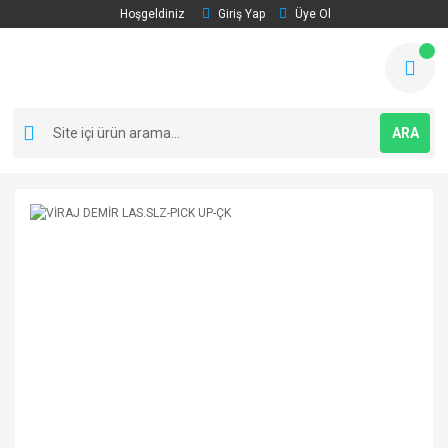
Hoşgeldiniz
Giriş Yap
Üye Ol
ARA