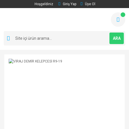
Hoşgeldiniz
Giriş Yap
Üye Ol
ARA