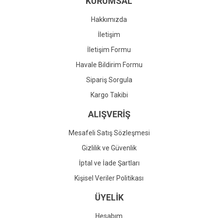
KURUMSAL
Ürün fiyatı diğer sitelerden daha pahalı.
Bu ürüne benzer farklı alternatifler olmalı.
Hakkımızda
İletişim
İletişim Formu
Havale Bildirim Formu
Gönder
Sipariş Sorgula
Kargo Takibi
ALIŞVERİŞ
Mesafeli Satış Sözleşmesi
Gizlilik ve Güvenlik
İptal ve İade Şartları
Kişisel Veriler Politikası
ÜYELİK
Hesabım