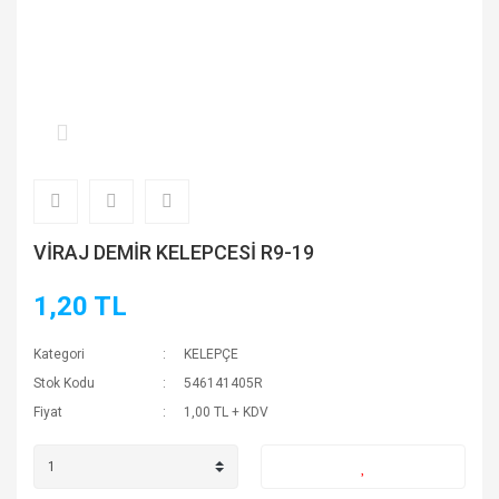
VİRAJ DEMİR KELEPCESİ R9-19
1,20 TL
Kategori
KELEPÇE
Stok Kodu
546141405R
Fiyat
1,00 TL + KDV