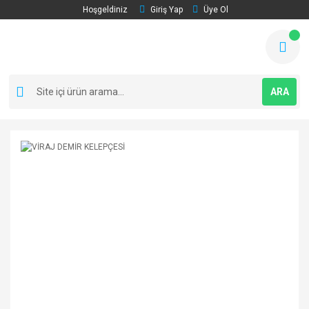
Hoşgeldiniz
Giriş Yap
Üye Ol
ARA