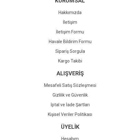
KURUMSAL
Ürün fiyatı diğer sitelerden daha pahalı.
Bu ürüne benzer farklı alternatifler olmalı.
Hakkımızda
İletişim
İletişim Formu
Havale Bildirim Formu
Gönder
Sipariş Sorgula
Kargo Takibi
ALIŞVERİŞ
Mesafeli Satış Sözleşmesi
Gizlilik ve Güvenlik
İptal ve İade Şartları
Kişisel Veriler Politikası
ÜYELİK
Hesabım