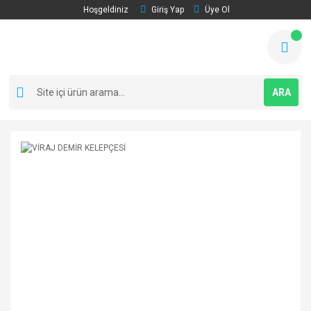
Hoşgeldiniz
Giriş Yap
Üye Ol
ARA