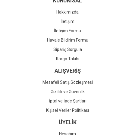
KURUMSAL
Ürün fiyatı diğer sitelerden daha pahalı.
Bu ürüne benzer farklı alternatifler olmalı.
Hakkımızda
İletişim
İletişim Formu
Havale Bildirim Formu
Gönder
Sipariş Sorgula
Kargo Takibi
ALIŞVERİŞ
Mesafeli Satış Sözleşmesi
Gizlilik ve Güvenlik
İptal ve İade Şartları
Kişisel Veriler Politikası
ÜYELİK
Hesabım