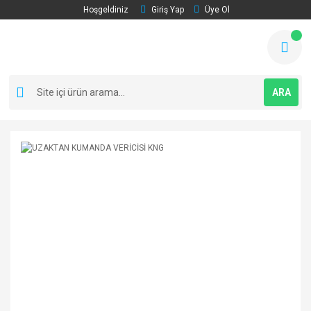
Hoşgeldiniz
Giriş Yap
Üye Ol
ARA