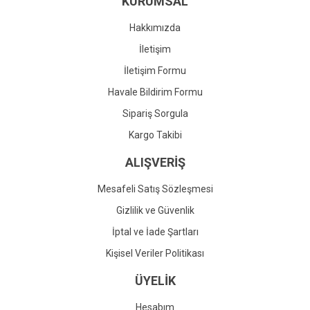
KURUMSAL
Ürün fiyatı diğer sitelerden daha pahalı.
Bu ürüne benzer farklı alternatifler olmalı.
Hakkımızda
İletişim
İletişim Formu
Havale Bildirim Formu
Gönder
Sipariş Sorgula
Kargo Takibi
ALIŞVERİŞ
Mesafeli Satış Sözleşmesi
Gizlilik ve Güvenlik
İptal ve İade Şartları
Kişisel Veriler Politikası
ÜYELİK
Hesabım