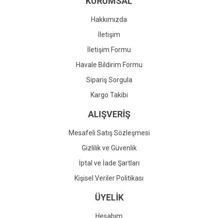
KURUMSAL
Ürün fiyatı diğer sitelerden daha pahalı.
Bu ürüne benzer farklı alternatifler olmalı.
Hakkımızda
İletişim
İletişim Formu
Havale Bildirim Formu
Gönder
Sipariş Sorgula
Kargo Takibi
ALIŞVERİŞ
Mesafeli Satış Sözleşmesi
Gizlilik ve Güvenlik
İptal ve İade Şartları
Kişisel Veriler Politikası
ÜYELİK
Hesabım