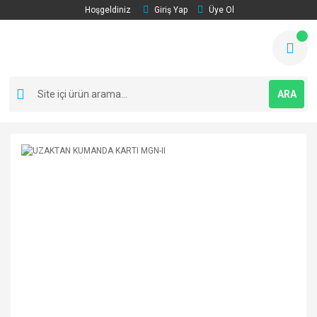
Hoşgeldiniz
Giriş Yap
Üye Ol
ARA