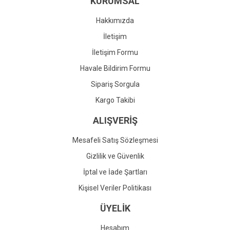
KURUMSAL
Ürün fiyatı diğer sitelerden daha pahalı.
Bu ürüne benzer farklı alternatifler olmalı.
Hakkımızda
İletişim
İletişim Formu
Havale Bildirim Formu
Gönder
Sipariş Sorgula
Kargo Takibi
ALIŞVERİŞ
Mesafeli Satış Sözleşmesi
Gizlilik ve Güvenlik
İptal ve İade Şartları
Kişisel Veriler Politikası
ÜYELİK
Hesabım