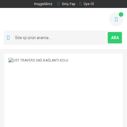
Hoşgeldiniz
Giriş Yap
Üye Ol
ARA