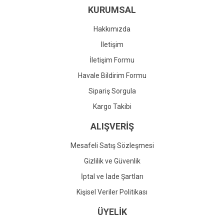
KURUMSAL
Ürün fiyatı diğer sitelerden daha pahalı.
Bu ürüne benzer farklı alternatifler olmalı.
Hakkımızda
İletişim
İletişim Formu
Havale Bildirim Formu
Gönder
Sipariş Sorgula
Kargo Takibi
ALIŞVERİŞ
Mesafeli Satış Sözleşmesi
Gizlilik ve Güvenlik
İptal ve İade Şartları
Kişisel Veriler Politikası
ÜYELİK