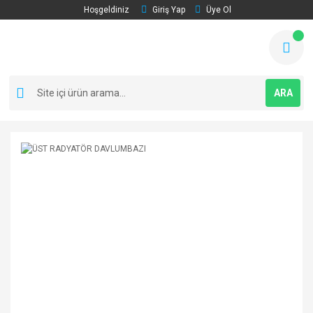
Hoşgeldiniz
Giriş Yap
Üye Ol
ARA