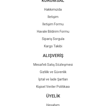
KURUMSAL
Ürün fiyatı diğer sitelerden daha pahalı.
Bu ürüne benzer farklı alternatifler olmalı.
Hakkımızda
İletişim
İletişim Formu
Havale Bildirim Formu
Gönder
Sipariş Sorgula
Kargo Takibi
ALIŞVERİŞ
Mesafeli Satış Sözleşmesi
Gizlilik ve Güvenlik
İptal ve İade Şartları
Kişisel Veriler Politikası
ÜYELİK
Hesabım