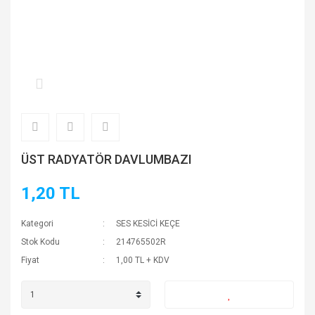
ÜST RADYATÖR DAVLUMBAZI
1,20 TL
Kategori
SES KESİCİ KEÇE
Stok Kodu
214765502R
Fiyat
1,00 TL + KDV