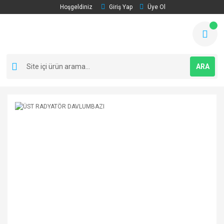
Hoşgeldiniz
Giriş Yap
Üye Ol
ARA