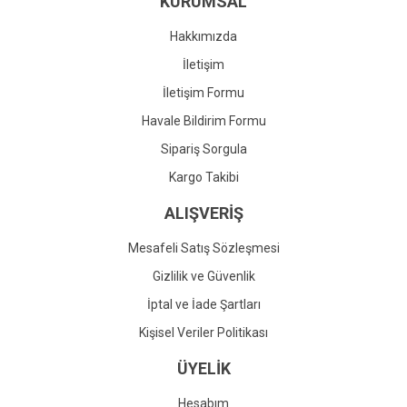
KURUMSAL
Ürün fiyatı diğer sitelerden daha pahalı.
Bu ürüne benzer farklı alternatifler olmalı.
Hakkımızda
İletişim
İletişim Formu
Havale Bildirim Formu
Gönder
Sipariş Sorgula
Kargo Takibi
ALIŞVERİŞ
Mesafeli Satış Sözleşmesi
Gizlilik ve Güvenlik
İptal ve İade Şartları
Kişisel Veriler Politikası
ÜYELİK
Hesabım