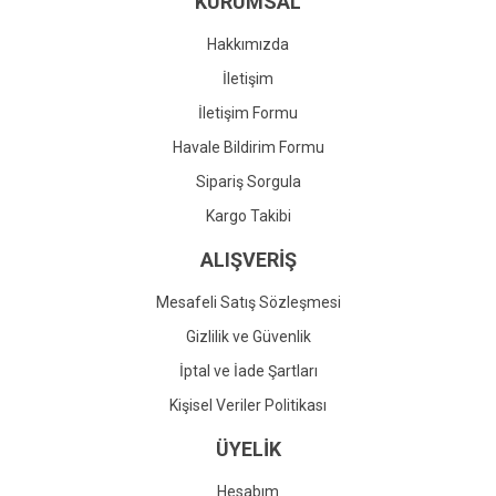
KURUMSAL
Ürün fiyatı diğer sitelerden daha pahalı.
Bu ürüne benzer farklı alternatifler olmalı.
Hakkımızda
İletişim
İletişim Formu
Havale Bildirim Formu
Gönder
Sipariş Sorgula
Kargo Takibi
ALIŞVERİŞ
Mesafeli Satış Sözleşmesi
Gizlilik ve Güvenlik
İptal ve İade Şartları
Kişisel Veriler Politikası
ÜYELİK
Hesabım