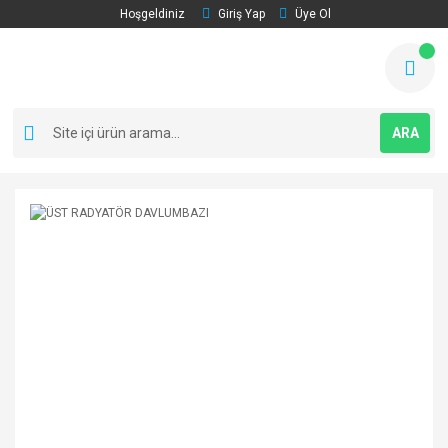
Hoşgeldiniz
Giriş Yap
Üye Ol
ARA