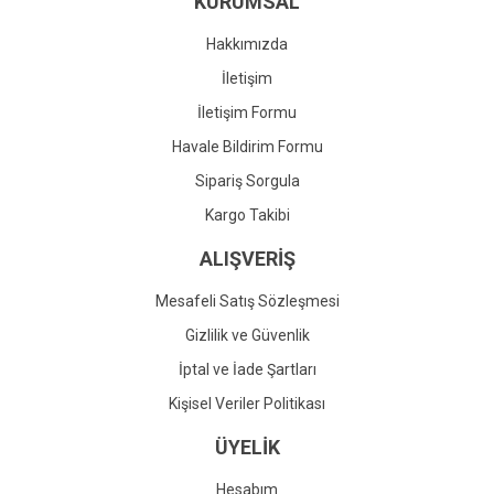
KURUMSAL
Ürün fiyatı diğer sitelerden daha pahalı.
Bu ürüne benzer farklı alternatifler olmalı.
Hakkımızda
İletişim
İletişim Formu
Havale Bildirim Formu
Gönder
Sipariş Sorgula
Kargo Takibi
ALIŞVERİŞ
Mesafeli Satış Sözleşmesi
Gizlilik ve Güvenlik
İptal ve İade Şartları
Kişisel Veriler Politikası
ÜYELİK
Hesabım