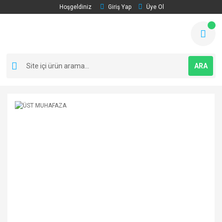
Hoşgeldiniz
Giriş Yap
Üye Ol
ARA