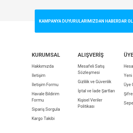
Görüş ve önerileriniz için teşekkür ederiz.
Ürün resmi kalitesiz, bozuk veya görüntülenemiyo
KAMPANYA DUYURULARIMIZDAN HABERDAR OLMA
Ürün açıklamasında eksik bilgiler bulunuyor.
Ürün bilgilerinde hatalar bulunuyor.
Ürün fiyatı diğer sitelerden daha pahalı.
Bu ürüne benzer farklı alternatifler olmalı.
KURUMSAL
ALIŞVERİŞ
ÜYE
Hakkımızda
Mesafeli Satış
Hes
Sözleşmesi
İletişim
Yeni 
Gizlilik ve Güvenlik
İletişim Formu
Üye G
İptal ve İade Şartları
Havale Bildirim
Şifr
Formu
Kişisel Veriler
Sepe
Politikası
Sipariş Sorgula
Kargo Takibi