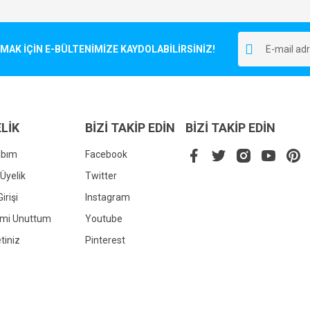
Bu ürüne ilk yorumu siz yapın!
r.
K İÇİN E-BÜLTENİMİZE KAYDOLABİLİRSİNİZ!
Yorum Yaz
LİK
BİZİ TAKİP EDİN
BİZİ TAKİP EDİN
abım
Facebook
Üyelik
Twitter
irişi
Instagram
Gönder
emi Unuttum
Youtube
tiniz
Pinterest