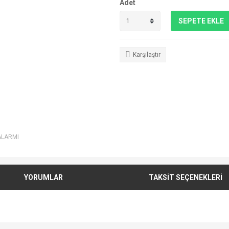
Adet
SEPETE EKLE
Karşılaştır
ALARMI
YORUMLAR
TAKSİT SEÇENEKLERİ
e diğer konularda yetersiz gördüğünüz noktaları öneri formunu kullanarak tarafımı