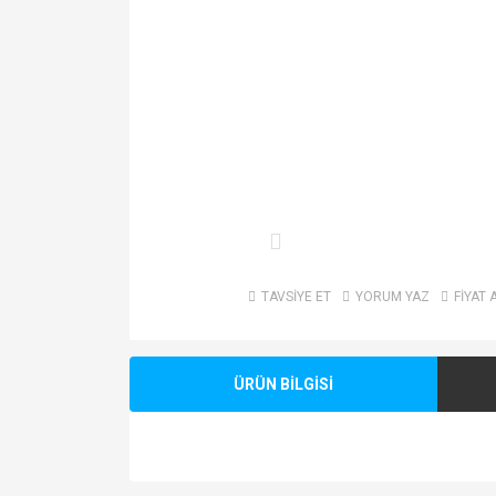
TAVSİYE ET
YORUM YAZ
FİYAT 
ÜRÜN BİLGİSİ
Bu ürünün fiyat bilgisi, resim, ürün açıklamalarında v