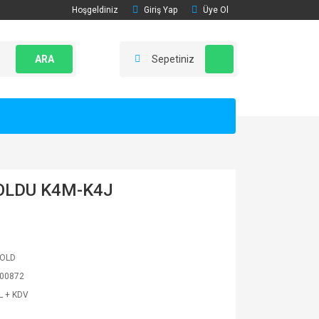
Hoşgeldiniz
Giriş Yap
Üye Ol
ARA
Sepetiniz
OLDU K4M-K4J
FOLD
00872
L + KDV