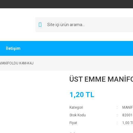
İletişim
MANİFOLDU K4M-K4J
ÜST EMME MANİF
1,20 TL
Kategori
MANİ
Stok Kodu
82001
Fiyat
1,00 T