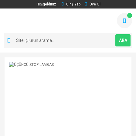
Hoşgeldiniz
Giriş Yap
Üye Ol
ARA