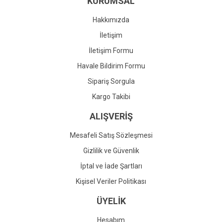
KURUMSAL
Ürün fiyatı diğer sitelerden daha pahalı.
Bu ürüne benzer farklı alternatifler olmalı.
Hakkımızda
İletişim
İletişim Formu
Havale Bildirim Formu
Gönder
Sipariş Sorgula
Kargo Takibi
ALIŞVERİŞ
Mesafeli Satış Sözleşmesi
Gizlilik ve Güvenlik
İptal ve İade Şartları
Kişisel Veriler Politikası
ÜYELİK
Hesabım